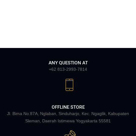
ANY QUESTION AT
+62 813-2993-7814
OFFLINE STORE
Jl. Bima No.87A, Nglaban, Sinduharjo, Kec. Ngaglik, Kabupaten
Sleman, Daerah Istimewa Yogyakarta 55581