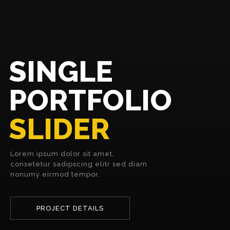
SINGLE
PORTFOLIO
SLIDER
Lorem ipsum dolor sit amet,
consetetur sadipscing elitr sed diam
nonumy eirmod tempor.
PROJECT DETAILS