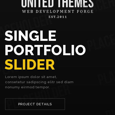
SINGLE
PORTFOLIO
SLIDER
Lorem ipsum dolor sit amet,
consetetur sadipscing elitr sed diam
nonumy eirmod tempor.
PROJECT DETAILS