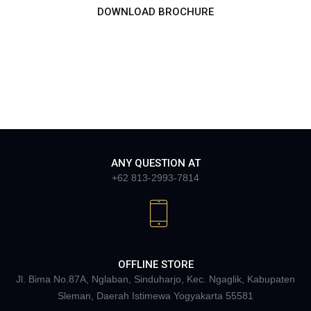
DOWNLOAD BROCHURE
ANY QUESTION AT
+62 813-2993-7814
OFFLINE STORE
Jl. Bima No.87A, Nglaban, Sinduharjo, Kec. Ngaglik, Kabupaten
Sleman, Daerah Istimewa Yogyakarta 55581